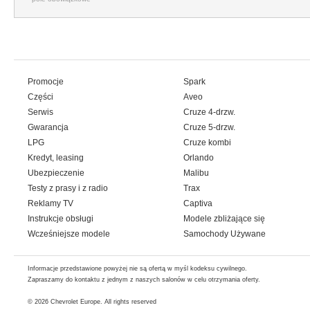
Promocje
Spark
Części
Aveo
Serwis
Cruze 4-drzw.
Gwarancja
Cruze 5-drzw.
LPG
Cruze kombi
Kredyt, leasing
Orlando
Ubezpieczenie
Malibu
Testy z prasy i z radio
Trax
Reklamy TV
Captiva
Instrukcje obsługi
Modele zbliżające się
Wcześniejsze modele
Samochody Używane
Informacje przedstawione powyżej nie są ofertą w myśl kodeksu cywilnego.
Zapraszamy do kontaktu z jednym z naszych salonów w celu otrzymania oferty.
© 2026
Chevrolet Europe
. All rights reserved