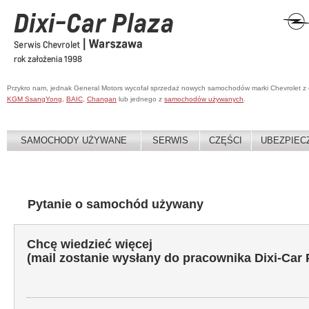
Przykro nam, jednak General Motors wycofał sprzedaż nowych samochodów marki Chevrolet z
KGM SsangYong
,
BAIC
,
Changan
lub jednego z
samochodów używanych
.
SAMOCHODY UŻYWANE
SERWIS
CZĘŚCI
UBEZPIEC
Pytanie o samochód używany
Chcę wiedzieć więcej
(mail zostanie wysłany do pracownika Dixi-Car 