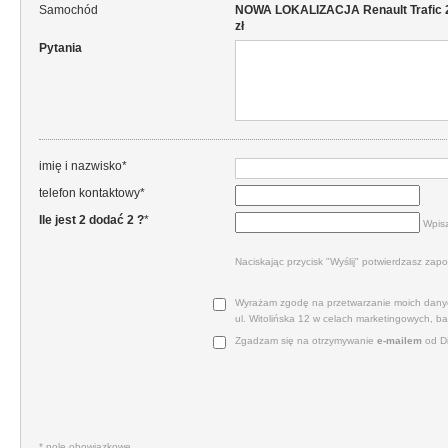
Samochód
NOWA LOKALIZACJA Renault Trafic 2.
zł
Pytania
imię i nazwisko*
telefon kontaktowy*
Ile jest 2 dodać 2 ?
*
Wpisz
Naciskając przycisk "Wyślij" potwierdzasz zapo
Wyrażam zgodę na przetwarzanie moich danyc
ul. Witolińska 12 w celach marketingowych, b
Zgadzam się na otrzymywanie
e‑mailem
od Di
* pole obowiązkowe