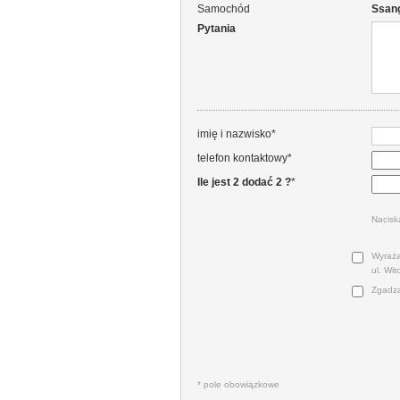
Samochód
Ssang
Pytania
imię i nazwisko*
telefon kontaktowy*
Ile jest 2 dodać 2 ?
*
Nacisk
Wyraża
ul. Wi
Zgadza
* pole obowiązkowe