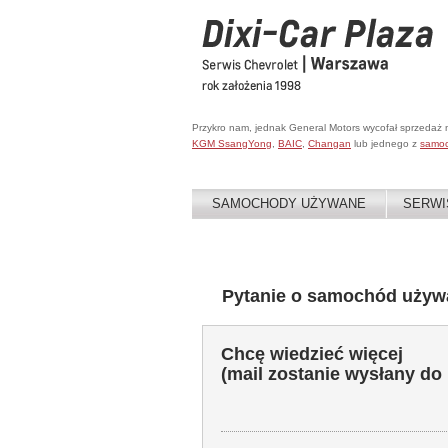
Przykro nam, jednak General Motors wycofał sprzedaż
KGM SsangYong
,
BAIC
,
Changan
lub jednego z
samo
SAMOCHODY UŻYWANE
SERWI
Pytanie o samochód używ
Chcę wiedzieć więcej
(mail zostanie wysłany do