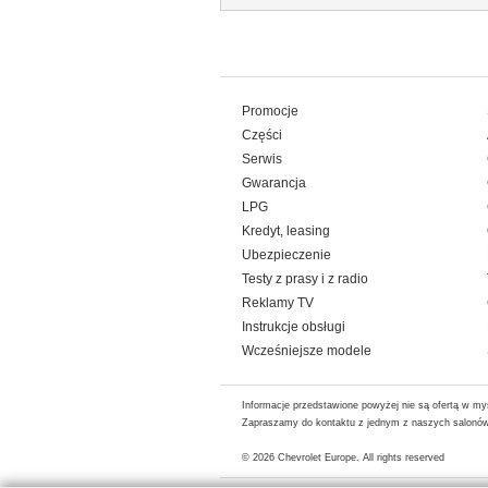
Promocje
Części
Serwis
Gwarancja
LPG
Kredyt, leasing
Ubezpieczenie
Testy z prasy i z radio
Reklamy TV
Instrukcje obsługi
Wcześniejsze modele
Informacje przedstawione powyżej nie są ofertą w my
Zapraszamy do kontaktu z jednym z naszych salonów 
© 2026
Chevrolet Europe
. All rights reserved