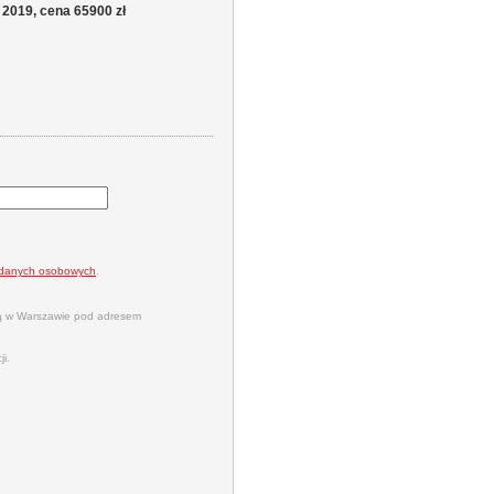
 2019, cena 65900 zł
a danych osobowych
.
bą w Warszawie pod adresem
i.