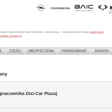
 nowych samochodów marki Chevrolet z całej Europy – zapraszamy do zakupu
samochodu
chodów używanych
.
S
CZĘŚCI
UBEZPIECZENIA
FINANSOWANIE
DODATKI
any
 pracownika Dixi-Car Plaza)