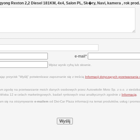
yong Rexton 2,2 Diesel 181KM, 4x4, Salon PL, Sk�ry, Navi, kamera , rok prod.
e-mail*
Wpisz wynik cyfrą lub słownie.
ając przycisk "Wyślij" potwierdzasz zapoznanie się z treścią
Informacji dotyczących przetwarzani
m zgodę na przetwarzanie moich danych osobowych przez Autowitolin Moto Sp. z o.o. z siedzi
tolińska 12 w celach marketingowych, badań rynkowych oraz analitycznych zgodnie z
Informacją
.
m się na otrzymywanie
e‑mailem
od Dixi‑Car Plaza informacji na temat produktów, usług i promocj