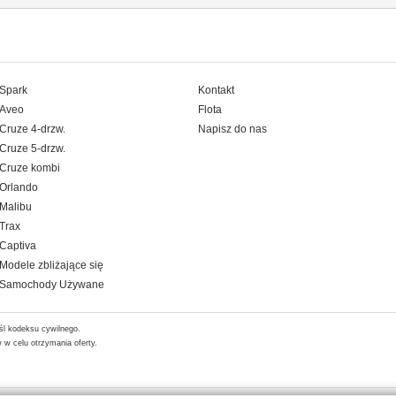
Spark
Kontakt
Aveo
Flota
Cruze 4-drzw.
Napisz do nas
Cruze 5-drzw.
Cruze kombi
Orlando
Malibu
Trax
Captiva
Modele zbliżające się
Samochody Używane
śl kodeksu cywilnego.
w celu otrzymania oferty.