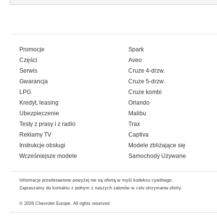
Promocje
Spark
Części
Aveo
Serwis
Cruze 4-drzw.
Gwarancja
Cruze 5-drzw.
LPG
Cruze kombi
Kredyt, leasing
Orlando
Ubezpieczenie
Malibu
Testy z prasy i z radio
Trax
Reklamy TV
Captiva
Instrukcje obsługi
Modele zbliżające się
Wcześniejsze modele
Samochody Używane
Informacje przedstawione powyżej nie są ofertą w myśl kodeksu cywilnego.
Zapraszamy do kontaktu z jednym z naszych salonów w celu otrzymania oferty.
© 2026
Chevrolet Europe
. All rights reserved