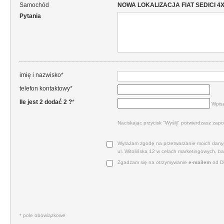
Samochód
NOWA LOKALIZACJA FIAT SEDICI 4X4 1,
Pytania
imię i nazwisko*
telefon kontaktowy*
Ile jest 2 dodać 2 ?
*
Wpisz
Naciskając przycisk "Wyślij" potwierdzasz zapo
Wyrażam zgodę na przetwarzanie moich danyc
ul. Witolińska 12 w celach marketingowych, b
Zgadzam się na otrzymywanie
e‑mailem
od Di
* pole obowiązkowe