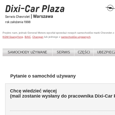
Przykro nam, jednak General Motors wycofał sprzedaż nowych samochodów marki Chevrolet z
KGM SsangYong
,
BAIC
,
Changan
lub jednego z
samochodów używanych
.
SAMOCHODY UŻYWANE
SERWIS
CZĘŚCI
UBEZPIEC
Pytanie o samochód używany
Chcę wiedzieć więcej
(mail zostanie wysłany do pracownika Dixi-Car 