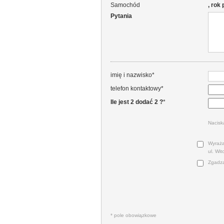
Samochód
, rok
Pytania
imię i nazwisko*
telefon kontaktowy*
Ile jest 2 dodać 2 ?
*
Nacisk
Wyraża
ul. Wi
Zgadza
* pole obowiązkowe