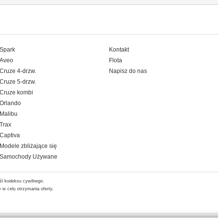
Spark
Kontakt
Aveo
Flota
Cruze 4-drzw.
Napisz do nas
Cruze 5-drzw.
Cruze kombi
Orlando
Malibu
Trax
Captiva
Modele zbliżające się
Samochody Używane
śl kodeksu cywilnego.
w celu otrzymania oferty.