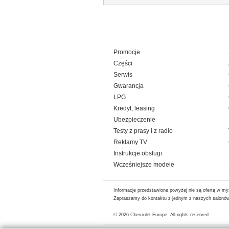
Promocje
Części
Serwis
Gwarancja
LPG
Kredyt, leasing
Ubezpieczenie
Testy z prasy i z radio
Reklamy TV
Instrukcje obsługi
Wcześniejsze modele
Informacje przedstawione powyżej nie są ofertą w my
Zapraszamy do kontaktu z jednym z naszych salonów 
© 2026
Chevrolet Europe
. All rights reserved