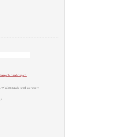
a danych osobowych
.
bą w Warszawie pod adresem
i.