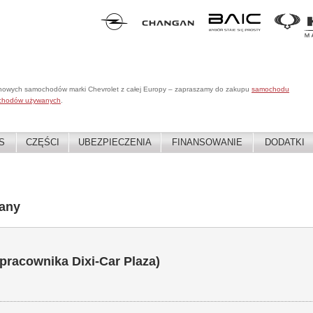
 nowych samochodów marki Chevrolet z całej Europy – zapraszamy do zakupu
samochodu
chodów używanych
.
S
CZĘŚCI
UBEZPIECZENIA
FINANSOWANIE
DODATKI
any
 pracownika Dixi-Car Plaza)