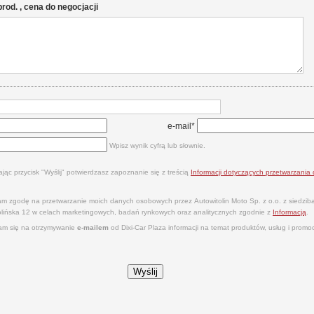
 prod. , cena do negocjacji
e-mail*
Wpisz wynik cyfrą lub słownie.
ając przycisk "Wyślij" potwierdzasz zapoznanie się z treścią
Informacji dotyczących przetwarzani
m zgodę na przetwarzanie moich danych osobowych przez Autowitolin Moto Sp. z o.o. z siedzi
tolińska 12 w celach marketingowych, badań rynkowych oraz analitycznych zgodnie z
Informacją
.
m się na otrzymywanie
e‑mailem
od Dixi‑Car Plaza informacji na temat produktów, usług i promocj