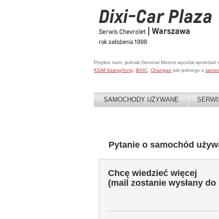
Przykro nam, jednak General Motors wycofał sprzedaż
KGM SsangYong
,
BAIC
,
Changan
lub jednego z
samo
SAMOCHODY UŻYWANE
SERWI
Pytanie o samochód używ
Chcę wiedzieć więcej
(mail zostanie wysłany do