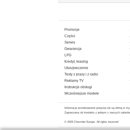
Promocje
Części
Serwis
Gwarancja
LPG
Kredyt, leasing
Ubezpieczenie
Testy z prasy i z radio
Reklamy TV
Instrukcje obsługi
Wcześniejsze modele
Informacje przedstawione powyżej nie są ofertą w my
Zapraszamy do kontaktu z jednym z naszych salonów 
© 2026
Chevrolet Europe
. All rights reserved