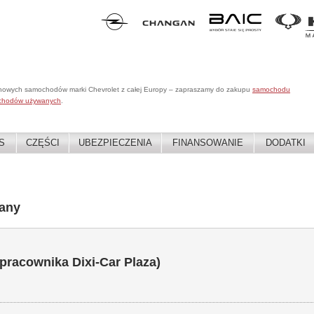
 nowych samochodów marki Chevrolet z całej Europy – zapraszamy do zakupu
samochodu
chodów używanych
.
S
CZĘŚCI
UBEZPIECZENIA
FINANSOWANIE
DODATKI
any
 pracownika Dixi-Car Plaza)