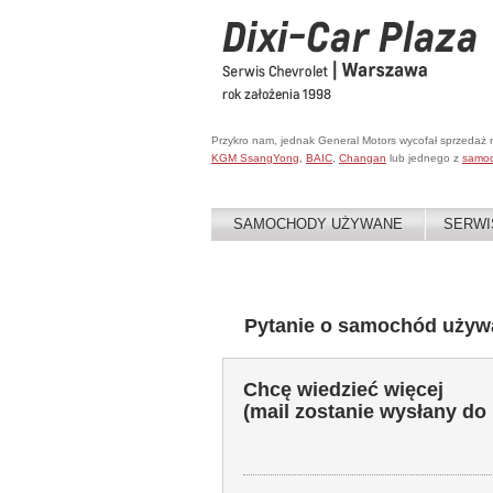
Przykro nam, jednak General Motors wycofał sprzedaż
KGM SsangYong
,
BAIC
,
Changan
lub jednego z
samo
SAMOCHODY UŻYWANE
SERWI
Pytanie o samochód używ
Chcę wiedzieć więcej
(mail zostanie wysłany do