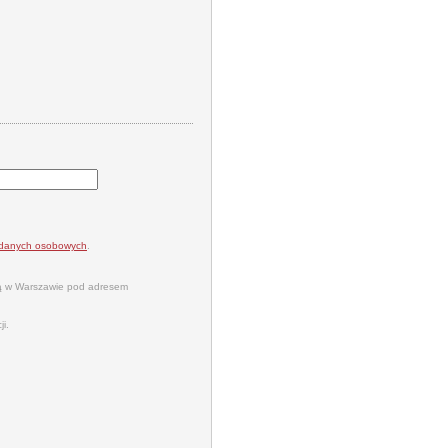
a danych osobowych
.
bą w Warszawie pod adresem
i.