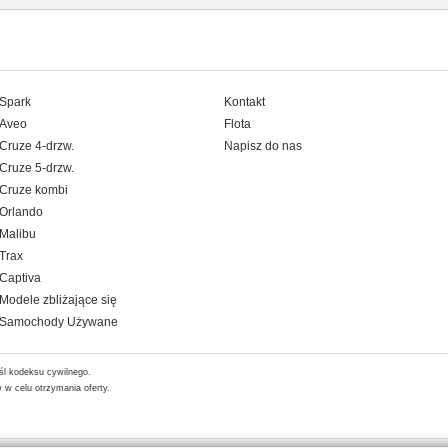
Spark
Kontakt
Aveo
Flota
Cruze 4-drzw.
Napisz do nas
Cruze 5-drzw.
Cruze kombi
Orlando
Malibu
Trax
Captiva
Modele zbliżające się
Samochody Używane
śl kodeksu cywilnego.
w celu otrzymania oferty.