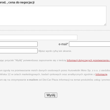
 prod. , cena do negocjacji
e-mail*
Wpisz wynik cyfrą lub słownie.
ając przycisk "Wyślij" potwierdzasz zapoznanie się z treścią
Informacji dotyczących przetwarzani
m zgodę na przetwarzanie moich danych osobowych przez Autowitolin Moto Sp. z o.o. z siedzi
tolińska 12 w celach marketingowych, badań rynkowych oraz analitycznych zgodnie z
Informacją
.
m się na otrzymywanie
e‑mailem
od Dixi‑Car Plaza informacji na temat produktów, usług i promocj