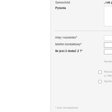
Samochód
, rok
Pytania
imię i nazwisko*
telefon kontaktowy*
Ile jest 2 dodać 2 ?
*
Nacisk
Wyraża
ul. Wi
Zgadza
* pole obowiązkowe