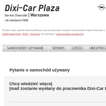
Przykro nam, jednak General Motors wycofał sprzedaż nowych samochodów marki Chevrolet z
KGM SsangYong
,
BAIC
,
Changan
lub jednego z
samochodów używanych
.
SAMOCHODY UŻYWANE
SERWIS
CZĘŚCI
UBEZPIEC
Pytanie o samochód używany
Chcę wiedzieć więcej
(mail zostanie wysłany do pracownika Dixi-Car 