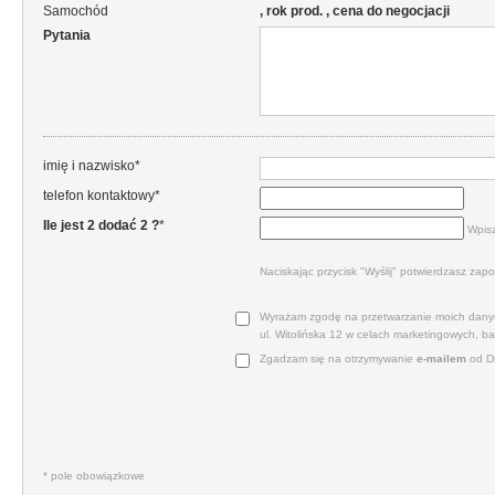
Samochód
, rok prod. , cena do negocjacji
Pytania
imię i nazwisko*
telefon kontaktowy*
Ile jest 2 dodać 2 ?
*
Wpisz
Naciskając przycisk "Wyślij" potwierdzasz zapo
Wyrażam zgodę na przetwarzanie moich danyc
ul. Witolińska 12 w celach marketingowych, b
Zgadzam się na otrzymywanie
e‑mailem
od Di
* pole obowiązkowe