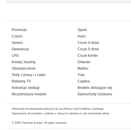
Promocje
Spark
Części
Aveo
Serwis
Cruze 4-drzw.
Gwarancja
Cruze 5-drzw.
LPG
Cruze kombi
Kredyt, leasing
Orlando
Ubezpieczenie
Malibu
Testy z prasy i z radio
Trax
Reklamy TV
Captiva
Instrukcje obsługi
Modele zbliżające się
Wcześniejsze modele
Samochody Używane
Informacje przedstawione powyżej nie są ofertą w myśl kodeksu cywilnego.
Zapraszamy do kontaktu z jednym z naszych salonów w celu otrzymania oferty.
© 2026
Chevrolet Europe
. All rights reserved