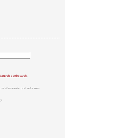
a danych osobowych
.
bą w Warszawie pod adresem
i.