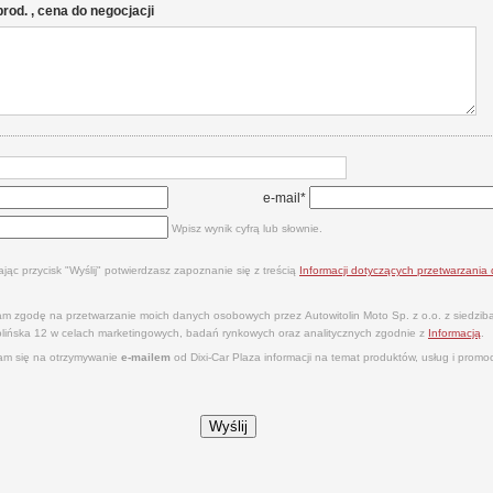
 prod. , cena do negocjacji
e-mail*
Wpisz wynik cyfrą lub słownie.
ając przycisk "Wyślij" potwierdzasz zapoznanie się z treścią
Informacji dotyczących przetwarzani
m zgodę na przetwarzanie moich danych osobowych przez Autowitolin Moto Sp. z o.o. z siedzi
tolińska 12 w celach marketingowych, badań rynkowych oraz analitycznych zgodnie z
Informacją
.
m się na otrzymywanie
e‑mailem
od Dixi‑Car Plaza informacji na temat produktów, usług i promocj