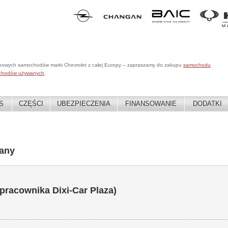
 nowych samochodów marki Chevrolet z całej Europy – zapraszamy do zakupu
samochodu
chodów używanych
.
S
CZĘŚCI
UBEZPIECZENIA
FINANSOWANIE
DODATKI
any
 pracownika Dixi-Car Plaza)