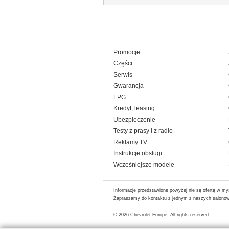
Promocje
Części
Serwis
Gwarancja
LPG
Kredyt, leasing
Ubezpieczenie
Testy z prasy i z radio
Reklamy TV
Instrukcje obsługi
Wcześniejsze modele
Informacje przedstawione powyżej nie są ofertą w my
Zapraszamy do kontaktu z jednym z naszych salonów 
© 2026
Chevrolet Europe
. All rights reserved