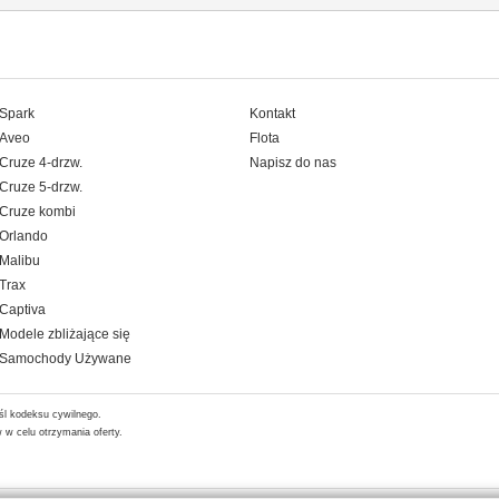
Spark
Kontakt
Aveo
Flota
Cruze 4-drzw.
Napisz do nas
Cruze 5-drzw.
Cruze kombi
Orlando
Malibu
Trax
Captiva
Modele zbliżające się
Samochody Używane
śl kodeksu cywilnego.
w celu otrzymania oferty.