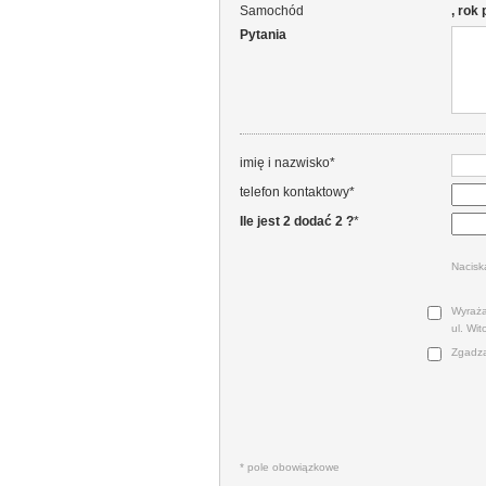
Samochód
, rok
Pytania
imię i nazwisko*
telefon kontaktowy*
Ile jest 2 dodać 2 ?
*
Nacisk
Wyraża
ul. Wi
Zgadza
* pole obowiązkowe