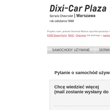
Przykro nam, jednak General Motors wycofał sprzedaż
KGM SsangYong
,
BAIC
,
Changan
lub jednego z
samo
SAMOCHODY UŻYWANE
SERWI
Pytanie o samochód używ
Chcę wiedzieć więcej
(mail zostanie wysłany do