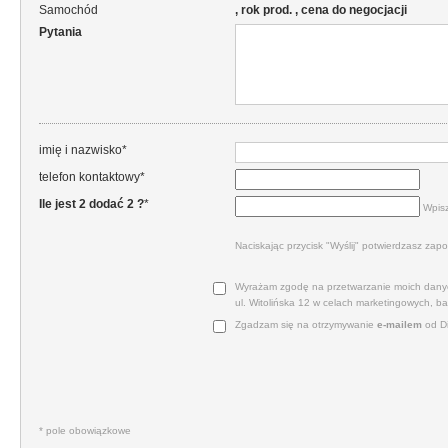
Samochód
, rok prod. , cena do negocjacji
Pytania
imię i nazwisko*
telefon kontaktowy*
Ile jest 2 dodać 2 ?
*
Wpisz
Naciskając przycisk "Wyślij" potwierdzasz zapo
Wyrażam zgodę na przetwarzanie moich danyc
ul. Witolińska 12 w celach marketingowych, b
Zgadzam się na otrzymywanie
e‑mailem
od Di
* pole obowiązkowe