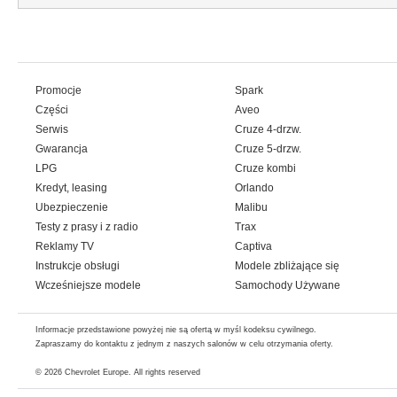
Promocje
Spark
Części
Aveo
Serwis
Cruze 4-drzw.
Gwarancja
Cruze 5-drzw.
LPG
Cruze kombi
Kredyt, leasing
Orlando
Ubezpieczenie
Malibu
Testy z prasy i z radio
Trax
Reklamy TV
Captiva
Instrukcje obsługi
Modele zbliżające się
Wcześniejsze modele
Samochody Używane
Informacje przedstawione powyżej nie są ofertą w myśl kodeksu cywilnego.
Zapraszamy do kontaktu z jednym z naszych salonów w celu otrzymania oferty.
© 2026
Chevrolet Europe
. All rights reserved