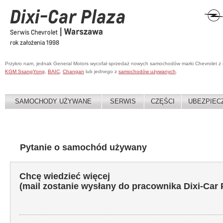
Przykro nam, jednak General Motors wycofał sprzedaż nowych samochodów marki Chevrolet z
KGM SsangYong
,
BAIC
,
Changan
lub jednego z
samochodów używanych
.
SAMOCHODY UŻYWANE
SERWIS
CZĘŚCI
UBEZPIEC
Pytanie o samochód używany
Chcę wiedzieć więcej
(mail zostanie wysłany do pracownika Dixi-Car 