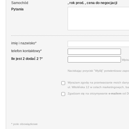
Samochód
, rok prod. , cena do negocjacji
Pytania
imię i nazwisko*
telefon kontaktowy*
Ile jest 2 dodać 2 ?
*
Wpisz
Naciskając przycisk "Wyślij" potwierdzasz zapo
Wyrażam zgodę na przetwarzanie moich danyc
ul. Witolińska 12 w celach marketingowych, b
Zgadzam się na otrzymywanie
e‑mailem
od Di
* pole obowiązkowe