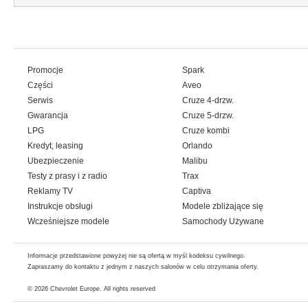
Promocje
Spark
Części
Aveo
Serwis
Cruze 4-drzw.
Gwarancja
Cruze 5-drzw.
LPG
Cruze kombi
Kredyt, leasing
Orlando
Ubezpieczenie
Malibu
Testy z prasy i z radio
Trax
Reklamy TV
Captiva
Instrukcje obsługi
Modele zbliżające się
Wcześniejsze modele
Samochody Używane
Informacje przedstawione powyżej nie są ofertą w myśl kodeksu cywilnego.
Zapraszamy do kontaktu z jednym z naszych salonów w celu otrzymania oferty.
© 2026
Chevrolet Europe
. All rights reserved