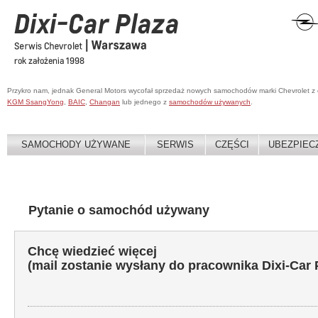
Przykro nam, jednak General Motors wycofał sprzedaż nowych samochodów marki Chevrolet z
KGM SsangYong
,
BAIC
,
Changan
lub jednego z
samochodów używanych
.
SAMOCHODY UŻYWANE
SERWIS
CZĘŚCI
UBEZPIEC
Pytanie o samochód używany
Chcę wiedzieć więcej
(mail zostanie wysłany do pracownika Dixi-Car 