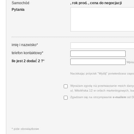
Samochód
, rok prod. , cena do negocjacji
Pytania
imię i nazwisko*
telefon kontaktowy*
Ile jest 2 dodać 2 ?
*
Wpisz
Naciskając przycisk "Wyślij" potwierdzasz zapo
Wyrażam zgodę na przetwarzanie moich danyc
ul. Witolińska 12 w celach marketingowych, b
Zgadzam się na otrzymywanie
e‑mailem
od Di
* pole obowiązkowe