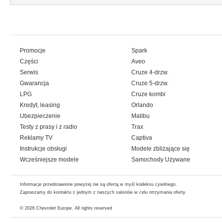
Promocje
Spark
Części
Aveo
Serwis
Cruze 4-drzw.
Gwarancja
Cruze 5-drzw.
LPG
Cruze kombi
Kredyt, leasing
Orlando
Ubezpieczenie
Malibu
Testy z prasy i z radio
Trax
Reklamy TV
Captiva
Instrukcje obsługi
Modele zbliżające się
Wcześniejsze modele
Samochody Używane
Informacje przedstawione powyżej nie są ofertą w myśl kodeksu cywilnego.
Zapraszamy do kontaktu z jednym z naszych salonów w celu otrzymania oferty.
© 2026
Chevrolet Europe
. All rights reserved