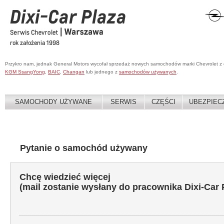
Przykro nam, jednak General Motors wycofał sprzedaż nowych samochodów marki Chevrolet z
KGM SsangYong
,
BAIC
,
Changan
lub jednego z
samochodów używanych
.
SAMOCHODY UŻYWANE
SERWIS
CZĘŚCI
UBEZPIEC
Pytanie o samochód używany
Chcę wiedzieć więcej
(mail zostanie wysłany do pracownika Dixi-Car 