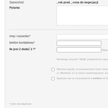
Samochód
, rok prod. , cena do negocjacji
Pytania
imię i nazwisko*
telefon kontaktowy*
Ile jest 2 dodać 2 ?
*
Wpisz
Naciskając przycisk "Wyślij" potwierdzasz zapo
Wyrażam zgodę na przetwarzanie moich danyc
ul. Witolińska 12 w celach marketingowych, b
Zgadzam się na otrzymywanie
e‑mailem
od Di
* pole obowiązkowe