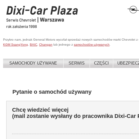
Przykro nam, jednak General Motors wycofał sprzedaż nowych samochodów marki Chevrolet z
KGM SsangYong
,
BAIC
,
Changan
lub jednego z
samochodów używanych
.
SAMOCHODY UŻYWANE
SERWIS
CZĘŚCI
UBEZPIEC
Pytanie o samochód używany
Chcę wiedzieć więcej
(mail zostanie wysłany do pracownika Dixi-Car 