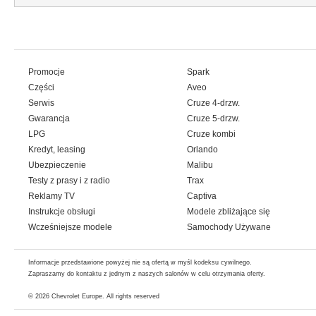
Promocje
Spark
Części
Aveo
Serwis
Cruze 4-drzw.
Gwarancja
Cruze 5-drzw.
LPG
Cruze kombi
Kredyt, leasing
Orlando
Ubezpieczenie
Malibu
Testy z prasy i z radio
Trax
Reklamy TV
Captiva
Instrukcje obsługi
Modele zbliżające się
Wcześniejsze modele
Samochody Używane
Informacje przedstawione powyżej nie są ofertą w myśl kodeksu cywilnego.
Zapraszamy do kontaktu z jednym z naszych salonów w celu otrzymania oferty.
© 2026
Chevrolet Europe
. All rights reserved