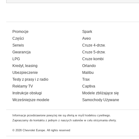
Promocje
Spark
Części
Aveo
Serwis
Cruze 4-drzw.
Gwarancja
Cruze 5-drzw.
LPG
Cruze kombi
Kredyt, leasing
Orlando
Ubezpieczenie
Malibu
Testy z prasy i z radio
Trax
Reklamy TV
Captiva
Instrukcje obsługi
Modele zbliżające się
Wcześniejsze modele
Samochody Używane
Informacje przedstawione powyżej nie są ofertą w myśl kodeksu cywilnego.
Zapraszamy do kontaktu z jednym z naszych salonów w celu otrzymania oferty.
© 2026
Chevrolet Europe
. All rights reserved