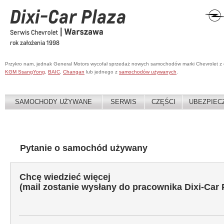
Przykro nam, jednak General Motors wycofał sprzedaż nowych samochodów marki Chevrolet z
KGM SsangYong
,
BAIC
,
Changan
lub jednego z
samochodów używanych
.
SAMOCHODY UŻYWANE
SERWIS
CZĘŚCI
UBEZPIEC
Pytanie o samochód używany
Chcę wiedzieć więcej
(mail zostanie wysłany do pracownika Dixi-Car 