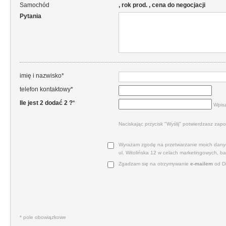
Samochód
, rok prod. , cena do negocjacji
Pytania
imię i nazwisko*
telefon kontaktowy*
Ile jest 2 dodać 2 ?
*
Wpisz
Naciskając przycisk "Wyślij" potwierdzasz zapo
Wyrażam zgodę na przetwarzanie moich danyc
ul. Witolińska 12 w celach marketingowych, b
Zgadzam się na otrzymywanie
e‑mailem
od Di
* pole obowiązkowe