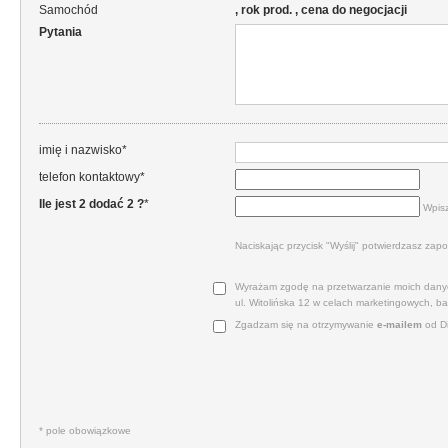
Samochód
, rok prod. , cena do negocjacji
Pytania
imię i nazwisko*
telefon kontaktowy*
Ile jest 2 dodać 2 ?
*
Wpisz
Naciskając przycisk "Wyślij" potwierdzasz zapo
Wyrażam zgodę na przetwarzanie moich danyc
ul. Witolińska 12 w celach marketingowych, b
Zgadzam się na otrzymywanie
e‑mailem
od Di
* pole obowiązkowe