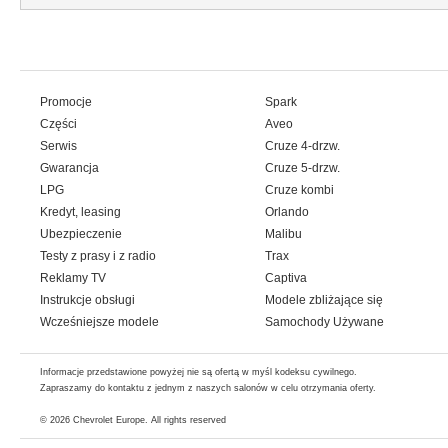
Promocje
Spark
Części
Aveo
Serwis
Cruze 4-drzw.
Gwarancja
Cruze 5-drzw.
LPG
Cruze kombi
Kredyt, leasing
Orlando
Ubezpieczenie
Malibu
Testy z prasy i z radio
Trax
Reklamy TV
Captiva
Instrukcje obsługi
Modele zbliżające się
Wcześniejsze modele
Samochody Używane
Informacje przedstawione powyżej nie są ofertą w myśl kodeksu cywilnego.
Zapraszamy do kontaktu z jednym z naszych salonów w celu otrzymania oferty.
© 2026
Chevrolet Europe
. All rights reserved