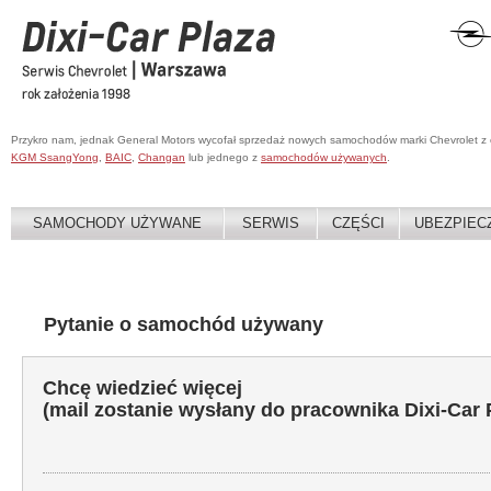
Przykro nam, jednak General Motors wycofał sprzedaż nowych samochodów marki Chevrolet z
KGM SsangYong
,
BAIC
,
Changan
lub jednego z
samochodów używanych
.
SAMOCHODY UŻYWANE
SERWIS
CZĘŚCI
UBEZPIEC
Pytanie o samochód używany
Chcę wiedzieć więcej
(mail zostanie wysłany do pracownika Dixi-Car 